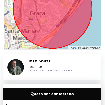
Leaflet
| © OpenStreetMap
João Sousa
918666478
Chamada para a rede móvel nacional
Quero ser contactado