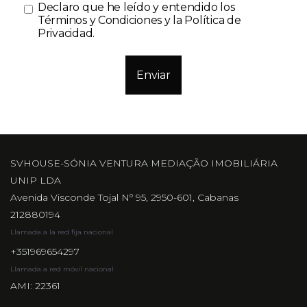
Declaro que he leído y entendido los
Términos y Condiciones y la Política de
Privacidad
.
Enviar
SVHOUSE-SÓNIA VENTURA MEDIAÇÃO IMOBILIÁRIA
UNIP LDA
Avenida Visconde Tojal Nº 95, 2950-601, Cabanas
212880194
Llamada a la red fija nacional
+351969654297
Llamada a red móvil nacional
AMI: 22361